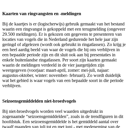
Kaarten van ringvangsten en -meldingen
Bij de kaartjes is er (logischerwijs) gebruik gemaakt van het bestand
waarin een ringvangst is gekoppeld met een terugmelding (ongeveer
29.500 meldingen). Er is gekozen om gegevens te presenteren van
locaties van vogels die in Nederland gedurende het hele jaar zijn
geringd of afgelezen (wordt ook gebruikt in ringatlassen). Zo krijg je
een heel aardig beeld van waar de vogels die bij ons verblijven in
een bepaalde periode zijn en dit sluit ook aan bij presentaties in
enkele buitenlandse ringatlassen. Per soort zijn kaarten gemaakt
waarin de meldingen verdeeld in de vier jaargetijden zijn
weergegeven (voorjaar: maart-april, zomer: mei-juli, najaar:
augustus-oktober, winter: november- februari). Zo wordt duidelijk
wat het gebied is waar vogels van een bepaalde soort in die periode
verblijven.
Seizoensgemiddelden niet-broedvogels
Bij niet-broedvogels worden veel waarden uitgedrukt in
zogenaamde “seizoensgemiddelden”, zoals in de trendfiguren in dit
hoofdstuk. Een seizoensgemiddelde is het gemiddeld aantal over
twaalf maanden van juli tot en met juni - met medeneming van de