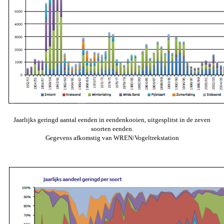
Jaarlijks geringd aantal eenden in eendenkooien, uitgesplitst in de zeven
soorten eenden.
Gegevens afkomstig van WREN/Vogeltrekstation