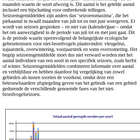
maanden waarin de soort afwezig is. Dit aantal is het getelde aantal
inclusief een bijschatting voor ontbrekende tellingen.
Seizoensgemiddelden zijn anders dan ‘seizoensmaxima’, die het
piekaantal in twaalf maanden van juli tot en met juni weergeven. Er
wordt van seizoen gesproken – en niet van (kalender)jaar – omdat
het om aanwezigheid in de periode van juli tot en met juni gaat. Dit
is de periode waarin opeenvolgend de belangrijkste ecologische
gebeurtenissen voor niet-broedvogels plaatsvinden: vleugelrui,
najaarstrek, overwintering, voorjaarstrek en soms overzomering. Het
begrip seizoensgemiddelde moet dus niet verward worden met het
aantal individuen van een soort in een specifiek seizoen, zoals herfst
of winter. Seizoensgemiddelden combineren informatie over aantal
en verblijfduur en hebben daardoor bij vergelijking van zowel
gebieden als tussen soorten de voorkeur, omdat deze een
betrouwbaardere afspiegeling geven van het gebruik van een gebied
gedurende de verschillende genoemde fases van het niet-
broedvogelseizoen.