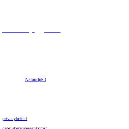
Dhr. D. N. Kooiker
Marshoekersteeg 7
7722KP Dalfsen
kooikersvereniging@gmail.com
© 2026 Kooikersvereniging
powered by
Natuurlijk !
privacybeleid
gebruikersovereenkomst