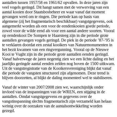
aantallen tussen 1957/58 en 1961/62 opvallen. In deze jaren zijn
veel vogels geringd. Dit hangt samen met de verwerving van een
aantal kooien door Staatsbosbeheer en waar vanaf dat moment
gevangen werd om te ringen. Die periode kan op basis van
algemene (zij het fragmentarisch beschikbaar) vangstgegevens, ook
aangemerkt worden als een voor de eendenkooien goede periode,
zowel voor de wilde eend als voor een aantal andere soorten. Vooral
op eendenkooi De Sompen te Haarsteeg zijn in die periode grote
aantallen gevangen vogels geringd. De piek in de periode ’87-’95 is
te verklaren doordat een zestal kooikers van Natuurmonumenten in
het bezit kwamen van een ringvergunning. Vooral op de Nieuwe
Kooi te Vught zijn in die periode grote aantallen eenden geringd.
Vanaf halverwege de jaren negentig zien we een lichte daling en het
jaarlijks geringde aantal eenden zelden nog boven de 1500 uitkwam.
Uit de vangstregistratie van de Kooikersvereniging blijkt dat vanaf
die periode de vangsten structureel zijn afgenomen. Deze trend is
blijven doorzetten, al blijkt de daling momenteel wel te stabiliseren.
Vanaf de winter van 2007/2008 zien we, waarschijnlijk onder
invloed van de inspanningen van de WREN, een stijging in de
aantallen. Omdat vangstgegevens en gegevens over de
vangstinspanning slechts fragmentarisch zijn verzameld kan helaas
weinig over de oorzaken van de aantalsontwikkeling worden
gezegd.