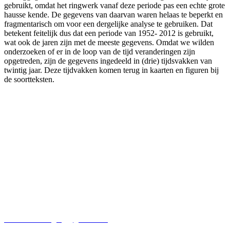
gebruikt, omdat het ringwerk vanaf deze periode pas een echte grote
hausse kende. De gegevens van daarvan waren helaas te beperkt en
fragmentarisch om voor een dergelijke analyse te gebruiken. Dat
betekent feitelijk dus dat een periode van 1952- 2012 is gebruikt,
wat ook de jaren zijn met de meeste gegevens. Omdat we wilden
onderzoeken of er in de loop van de tijd veranderingen zijn
opgetreden, zijn de gegevens ingedeeld in (drie) tijdsvakken van
twintig jaar. Deze tijdvakken komen terug in kaarten en figuren bij
de soortteksten.
Secretariaat Kooikersvereniging
Dhr. D. N. Kooiker
Marshoekersteeg 7
7722KP Dalfsen
kooikersvereniging@gmail.com