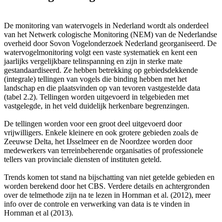
De monitoring van watervogels in Nederland wordt als onderdeel
van het Netwerk cologische Monitoring (NEM) van de Nederlandse
overheid door Sovon Vogelonderzoek Nederland georganiseerd. De
watervogelmonitoring volgt een vaste systematiek en kent een
jaarlijks vergelijkbare telinspanning en zijn in sterke mate
gestandaardiseerd. Ze hebben betrekking op gebiedsdekkende
(integrale) tellingen van vogels die binding hebben met het
landschap en die plaatsvinden op van tevoren vastgestelde data
(tabel 2.2). Tellingen worden uitgevoerd in telgebieden met
vastgelegde, in het veld duidelijk herkenbare begrenzingen.
De tellingen worden voor een groot deel uitgevoerd door
vrijwilligers. Enkele kleinere en ook grotere gebieden zoals de
Zeeuwse Delta, het IJsselmeer en de Noordzee worden door
medewerkers van terreinbeherende organisaties of professionele
tellers van provinciale diensten of instituten geteld.
Trends komen tot stand na bijschatting van niet getelde gebieden en
worden berekend door het CBS. Verdere details en achtergronden
over de telmethode zijn na te lezen in Hornman et al. (2012), meer
info over de controle en verwerking van data is te vinden in
Hornman et al (2013).