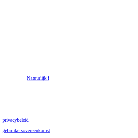
Marshoekersteeg 7
7722KP Dalfsen
kooikersvereniging@gmail.com
© 2026 Kooikersvereniging
powered by
Natuurlijk !
privacybeleid
gebruikersovereenkomst