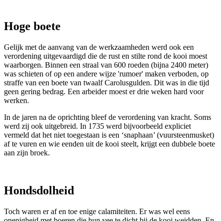
Hoge boete
Gelijk met de aanvang van de werkzaamheden werd ook een
verordening uitgevaardigd die de rust en stilte rond de kooi moest
waarborgen. Binnen een straal van 600 roeden (bijna 2400 meter)
was schieten of op een andere wijze 'rumoer' maken verboden, op
straffe van een boete van twaalf Carolusgulden. Dit was in die tijd
geen gering bedrag. Een arbeider moest er drie weken hard voor
werken.
In de jaren na de oprichting bleef de verordening van kracht. Soms
werd zij ook uitgebreid. In 1735 werd bijvoorbeeld expliciet
vermeld dat het niet toegestaan is een ‘snaphaan’ (vuursteenmusket)
af te vuren en wie eenden uit de kooi steelt, krijgt een dubbele boete
aan zijn broek.
Hondsdolheid
Toch waren er af en toe enige calamiteiten. Er was wel eens
onenigheid met boeren die hun vee te dicht bij de kooi weidden. En