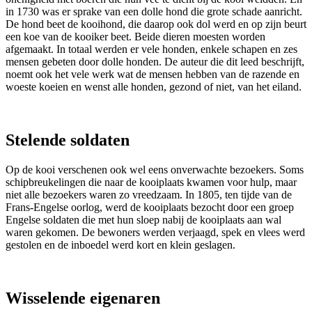
in 1730 was er sprake van een dolle hond die grote schade aanricht.
De hond beet de kooihond, die daarop ook dol werd en op zijn beurt
een koe van de kooiker beet. Beide dieren moesten worden
afgemaakt. In totaal werden er vele honden, enkele schapen en zes
mensen gebeten door dolle honden. De auteur die dit leed beschrijft,
noemt ook het vele werk wat de mensen hebben van de razende en
woeste koeien en wenst alle honden, gezond of niet, van het eiland.
Stelende soldaten
Op de kooi verschenen ook wel eens onverwachte bezoekers. Soms
schipbreukelingen die naar de kooiplaats kwamen voor hulp, maar
niet alle bezoekers waren zo vreedzaam. In 1805, ten tijde van de
Frans-Engelse oorlog, werd de kooiplaats bezocht door een groep
Engelse soldaten die met hun sloep nabij de kooiplaats aan wal
waren gekomen. De bewoners werden verjaagd, spek en vlees werd
gestolen en de inboedel werd kort en klein geslagen.
Wisselende eigenaren