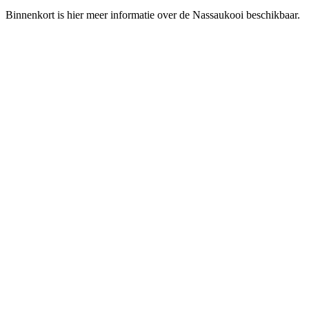
Binnenkort is hier meer informatie over de Nassaukooi beschikbaar.
Contactgegevens:
Voor meer informatie over de Kongsi van de Eendenkooi kunt u
contact opnemen met
Landschapsbeheer Friesland
Commissieweg 15
9244 GB Beetsterzwaag
0512 38 38 00
info@landschapsbeheerfriesland.nl