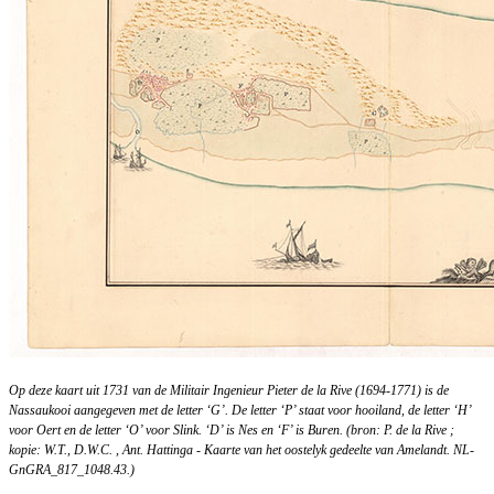
Op deze kaart uit 1731 van de Militair Ingenieur Pieter de la Rive (1694-1771) is de
Nassaukooi aangegeven met de letter ‘G’. De letter ‘P’ staat voor hooiland, de letter ‘H’
voor Oert en de letter ‘O’ voor Slink. ‘D’ is Nes en ‘F’ is Buren. (bron: P. de la Rive ;
kopie: W.T., D.W.C. , Ant. Hattinga - Kaarte van het oostelyk gedeelte van Amelandt. NL-
GnGRA_817_1048.43.)