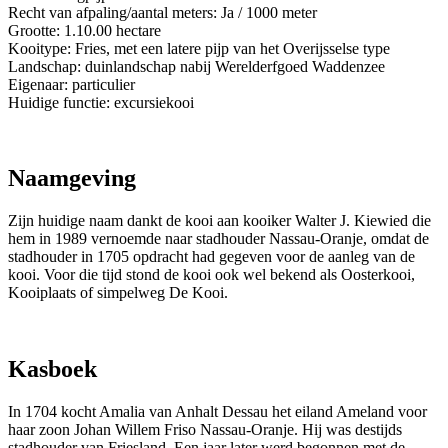
Recht van afpaling/aantal meters: Ja / 1000 meter
Grootte: 1.10.00 hectare
Kooitype: Fries, met een latere pijp van het Overijsselse type
Landschap: duinlandschap nabij Werelderfgoed Waddenzee
Eigenaar: particulier
Huidige functie: excursiekooi
Naamgeving
Zijn huidige naam dankt de kooi aan kooiker Walter J. Kiewied die
hem in 1989 vernoemde naar stadhouder Nassau-Oranje, omdat de
stadhouder in 1705 opdracht had gegeven voor de aanleg van de
kooi. Voor die tijd stond de kooi ook wel bekend als Oosterkooi,
Kooiplaats of simpelweg De Kooi.
Kasboek
In 1704 kocht Amalia van Anhalt Dessau het eiland Ameland voor
haar zoon Johan Willem Friso Nassau-Oranje. Hij was destijds
stadhouder van Friesland. Een jaar later werd begonnen met de