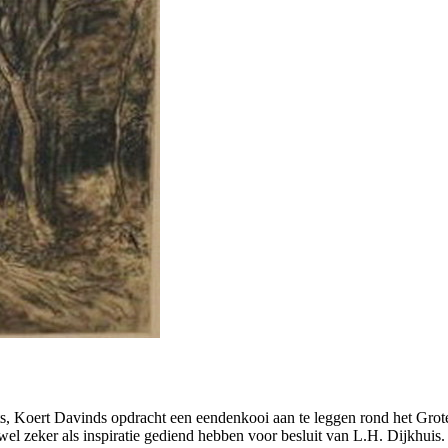
s, Koert Davinds opdracht een eendenkooi aan te leggen rond het Gro
jwel zeker als inspiratie gediend hebben voor besluit van L.H. Dijkhui