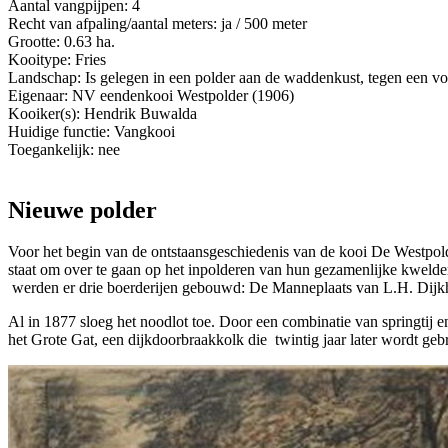
Aantal vangpijpen: 4
Recht van afpaling/aantal meters: ja / 500 meter
Grootte: 0.63 ha.
Kooitype: Fries
Landschap: Is gelegen in een polder aan de waddenkust, tegen een vo
Eigenaar: NV eendenkooi Westpolder (1906)
Kooiker(s): Hendrik Buwalda
Huidige functie: Vangkooi
Toegankelijk: nee
Nieuwe polder
Voor het begin van de ontstaansgeschiedenis van de kooi De Westpol
staat om over te gaan op het inpolderen van hun gezamenlijke kweld
werden er drie boerderijen gebouwd: De Manneplaats van L.H. Dijk
Al in 1877 sloeg het noodlot toe. Door een combinatie van springtij 
het Grote Gat, een dijkdoorbraakkolk die twintig jaar later wordt geb